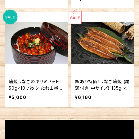
蒲焼うなぎのキザミセット！
訳あり特価！うなぎ蒲焼 (尾
50g×10 パック たれ山椒付
頭付き・中サイズ) 135g ×
き
5尾 たれ 5個
¥5,000
¥6,160